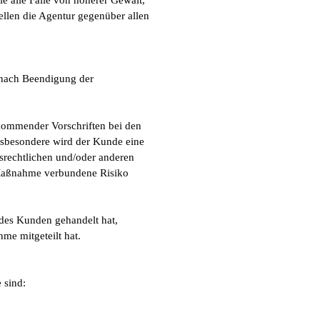
e alle Fälle von höherer Gewalt,
llen die Agentur gegenüber allen
 nach Beendigung der
 kommender Vorschriften bei den
sbesondere wird der Kunde eine
srechtlichen und/oder anderen
r Maßnahme verbundene Risiko
 des Kunden gehandelt hat,
me mitgeteilt hat.
 sind: