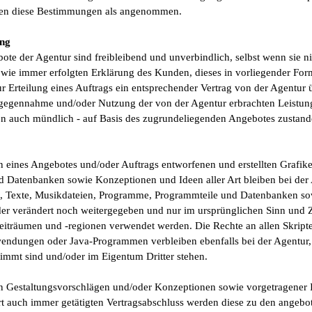
lten diese Bestimmungen als angenommen.
ung
ote der Agentur sind freibleibend und unverbindlich, selbst wenn sie n
wie immer erfolgten Erklärung des Kunden, dieses in vorliegender Fo
 Erteilung eines Auftrags ein entsprechender Vertrag von der Agentur
ntgegennahme und/oder Nutzung der von der Agentur erbrachten Leistung
en auch mündlich - auf Basis des zugrundeliegenden Angebotes zusta
 eines Angebotes und/oder Auftrags entworfenen und erstellten Grafike
Datenbanken sowie Konzeptionen und Ideen aller Art bleiben bei der 
en, Texte, Musikdateien, Programme, Programmteile und Datenbanken s
der verändert noch weitergegeben und nur im ursprünglichen Sinn un
eiträumen und -regionen verwendet werden. Die Rechte an allen Skripte
ndungen oder Java-Programmen verbleiben ebenfalls bei der Agentur, so
immt sind und/oder im Eigentum Dritter stehen.
 Gestaltungsvorschlägen und/oder Konzeptionen sowie vorgetragener 
t auch immer getätigten Vertragsabschluss werden diese zu den angeb