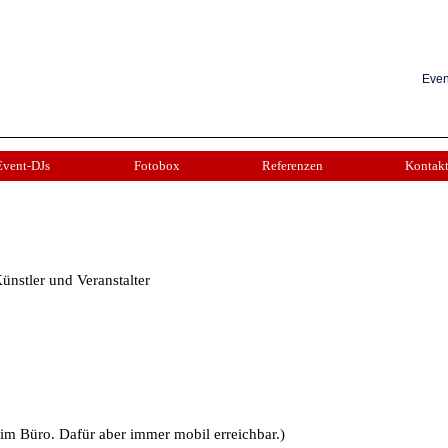
Even
Event-DJs
Fotobox
Referenzen
Kontak
ünstler und Veranstalter
t im Büro. Dafür aber immer mobil erreichbar.)