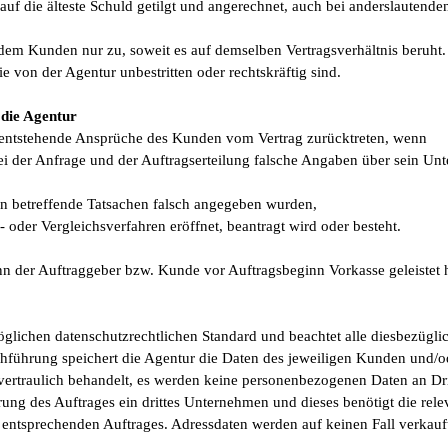
auf die älteste Schuld getilgt und angerechnet, auch bei anderslauten
 dem Kunden nur zu, soweit es auf demselben Vertragsverhältnis beruht
 von der Agentur unbestritten oder rechtskräftig sind.
 die Agentur
e entstehende Ansprüche des Kunden vom Vertrag zurücktreten, wenn
i der Anfrage und der Auftragserteilung falsche Angaben über sein Un
en betreffende Tatsachen falsch angegeben wurden,
oder Vergleichsverfahren eröffnet, beantragt wird oder besteht.
wenn der Auftraggeber bzw. Kunde vor Auftragsbeginn Vorkasse geleistet
lichen datenschutzrechtlichen Standard und beachtet alle diesbezüglic
führung speichert die Agentur die Daten des jeweiligen Kunden und/ode
ertraulich behandelt, es werden keine personenbezogenen Daten an Dritt
ung des Auftrages ein drittes Unternehmen und dieses benötigt die rele
entsprechenden Auftrages. Adressdaten werden auf keinen Fall verkauft