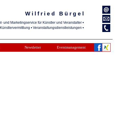
W i l f r i e d B ü r g e l
t- und Marketingservice für Künstler und Veranstalter •
Künstlervermittlung • Veranstaltungsdienstleistungen •
t
Newsletter
Eventmanagement