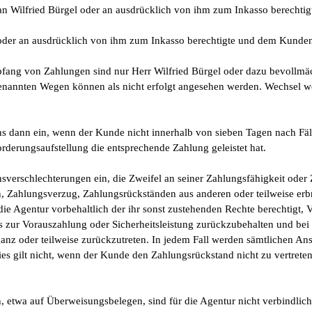
an Wilfried Bürgel oder an ausdrücklich von ihm zum Inkasso berecht
 oder an ausdrücklich von ihm zum Inkasso berechtigte und dem Kunde
ng von Zahlungen sind nur Herr Wilfried Bürgel oder dazu bevollmäch
enannten Wegen können als nicht erfolgt angesehen werden. Wechsel we
ens dann ein, wenn der Kunde nicht innerhalb von sieben Tagen nach Fäl
derungsaufstellung die entsprechende Zahlung geleistet hat.
verschlechterungen ein, die Zweifel an seiner Zahlungsfähigkeit oder 
n, Zahlungsverzug, Zahlungsrückständen aus anderen oder teilweise erb
ie Agentur vorbehaltlich der ihr sonst zustehenden Rechte berechtigt, 
is zur Vorauszahlung oder Sicherheitsleistung zurückzubehalten und be
ganz oder teilweise zurückzutreten. In jedem Fall werden sämtlichen A
 Dies gilt nicht, wenn der Kunde den Zahlungsrückstand nicht zu vertret
twa auf Überweisungsbelegen, sind für die Agentur nicht verbindlich