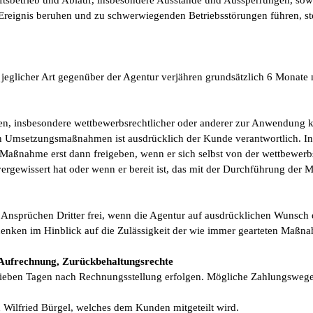
tsbetrieb und Ablauf, insbesondere Ausstände und Aussperrungen, sowi
Ereignis beruhen und zu schwerwiegenden Betriebsstörungen führen, ste
glicher Art gegenüber der Agentur verjähren grundsätzlich 6 Monate
chen, insbesondere wettbewerbsrechtlicher oder anderer zur Anwendung
n Umsetzungsmaßnahmen ist ausdrücklich der Kunde verantwortlich. In
Maßnahme erst dann freigeben, wenn er sich selbst von der wettbewerb
ergewissert hat oder wenn er bereit ist, das mit der Durchführung de
 Ansprüchen Dritter frei, wenn die Agentur auf ausdrücklichen Wunsch
nken im Hinblick auf die Zulässigkeit der wie immer gearteten Maßnah
 Aufrechnung, Zurückbehaltungsrechte
ieben Tagen nach Rechnungsstellung erfolgen. Mögliche Zahlungswege
 Wilfried Bürgel, welches dem Kunden mitgeteilt wird.